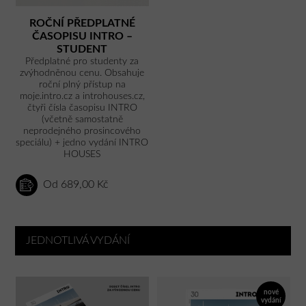
ROČNÍ PŘEDPLATNÉ
ČASOPISU INTRO –
STUDENT
Předplatné pro studenty za
zvýhodněnou cenu. Obsahuje
roční plný přístup na
moje.intro.cz a introhouses.cz,
čtyři čísla časopisu INTRO
(včetně samostatně
neprodejného prosincového
speciálu) + jedno vydání INTRO
HOUSES
Od 689,00 Kč
JEDNOTLIVÁ VYDÁNÍ
nové
vydání