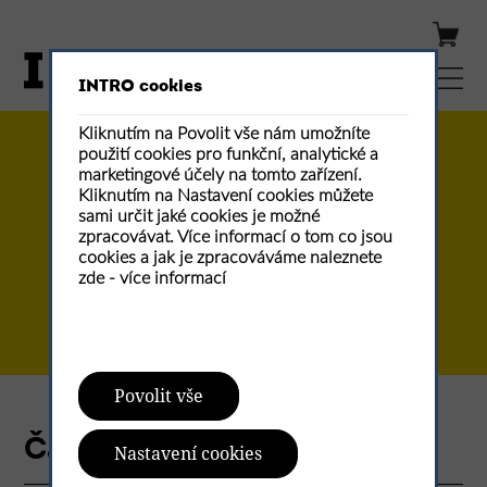
INTRO cookies
Kliknutím na Povolit vše nám umožníte
použití cookies pro funkční, analytické a
Tato stránka
e-shopu
marketingové účely na tomto zařízení.
slouží pouze pro zasílání
Kliknutím na Nastavení cookies můžete
sami určit jaké cookies je možné
na území ČR.
zpracovávat. Více informací o tom co jsou
cookies a jak je zpracováváme naleznete
zde -
více informací
přejít na e-shop pro Slovensko
Povolit vše
Časopis INTRO
Nastavení cookies