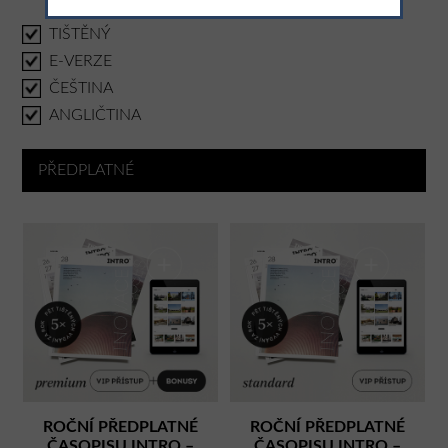
TIŠTĚNÝ
E-VERZE
ČEŠTINA
ANGLIČTINA
PŘEDPLATNÉ
ROČNÍ PŘEDPLATNÉ
ROČNÍ PŘEDPLATNÉ
ČASOPISU INTRO –
ČASOPISU INTRO –