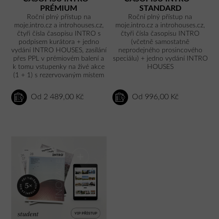
PRÉMIUM
STANDARD
Roční plný přístup na
Roční plný přístup na
moje.intro.cz a introhouses.cz,
moje.intro.cz a introhouses.cz,
čtyři čísla časopisu INTRO s
čtyři čísla časopisu INTRO
podpisem kurátora + jedno
(včetně samostatně
vydání INTRO HOUSES, zasílání
neprodejného prosincového
přes PPL v prémiovém balení a
speciálu) + jedno vydání INTRO
k tomu vstupenky na živé akce
HOUSES
(1 + 1) s rezervovaným místem
Od 2 489,00 Kč
Od 996,00 Kč