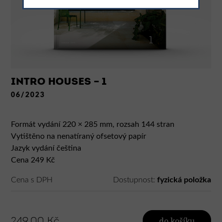
INTRO HOUSES – 1
06/2023
Formát vydání 220 × 285 mm, rozsah 144 stran
Vytištěno na nenatíraný ofsetový papír
Jazyk vydání čeština
Cena 249 Kč
Cena s DPH
Dostupnost:
fyzická položka
249,00 Kč
do košíku