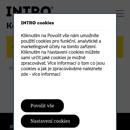
INTRO cookies
Košík / Co v něm máte
Kliknutím na Povolit vše nám umožníte
použití cookies pro funkční, analytické a
1
přehled
2
kontakt
marketingové účely na tomto zařízení.
Kliknutím na Nastavení cookies můžete
sami určit jaké cookies je možné
zpracovávat. Více informací o tom co jsou
Nákupní košík je prázdný
cookies a jak je zpracováváme naleznete
zde -
více informací
Povolit vše
Nastavení cookies
Protože na architektuře záleží.