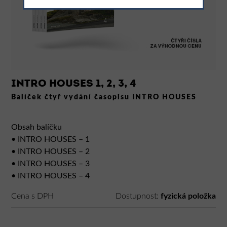
INTRO HOUSES 1, 2, 3, 4
Balíček čtyř vydání časopisu INTRO HOUSES
Obsah balíčku
• INTRO HOUSES – 1
• INTRO HOUSES – 2
• INTRO HOUSES – 3
• INTRO HOUSES – 4
Cena s DPH
Dostupnost:
fyzická položka