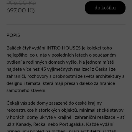
996,00 Kč
do košíku
697,00 Kč
POPIS
Balíček čtyř vydání INTRO HOUSES je kolekcí toho
nejlepšího, co u nás v posledních letech o současném
bydlení a rodinných domech vyšlo. Na jednom místě
najdete více než 45 výjimečných realizací z Česka i ze
zahraničí, rozhovory s osobnostmi ze světa architektury a
designu i témata, která mají přesah daleko za hranice
samotného stavění.
Čekají vás zde domy zasazené do české krajiny,
rekonstrukce historických objektů, minimalistické stavby
v horách, domy ukryté v krajině i zahraniční realizace – ať
už z Kanady, Řecka, nebo Portugalska. Každé vydání
přináší jiný pohled na bydlení, práci architektů i vztah