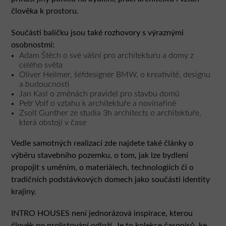
člověka k prostoru.
Součástí balíčku jsou také rozhovory s výraznými
osobnostmi:
Adam Štěch o své vášni pro architekturu a domy z
celého světa
Oliver Heilmer, šéfdesignér BMW, o kreativitě, designu
a budoucnosti
Jan Kasl o změnách pravidel pro stavbu domů
Petr Volf o vztahu k architektuře a novinařině
Zsolt Gunther ze studia 3h architects o architektuře,
která obstojí v čase
Vedle samotných realizací zde najdete také články o
výběru stavebního pozemku, o tom, jak lze bydlení
propojit s uměním, o materiálech, technologiích či o
tradičních podstávkových domech jako součásti identity
krajiny.
INTRO HOUSES není jednorázová inspirace, kterou
člověk po prolistování odloží. Je to kolekce časopisů, ke