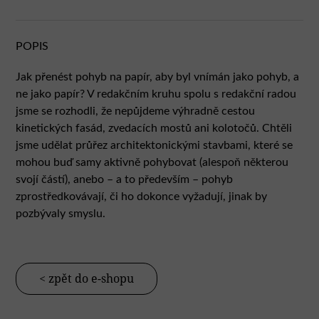
POPIS
Jak přenést pohyb na papír, aby byl vnímán jako pohyb, a
ne jako papír? V redakčním kruhu spolu s redakční radou
jsme se rozhodli, že nepůjdeme výhradně cestou
kinetických fasád, zvedacích mostů ani kolotočů. Chtěli
jsme udělat průřez architektonickými stavbami, které se
mohou buď samy aktivně pohybovat (alespoň některou
svojí částí), anebo – a to především – pohyb
zprostředkovávají, či ho dokonce vyžadují, jinak by
pozbývaly smyslu.
< zpět do e-shopu