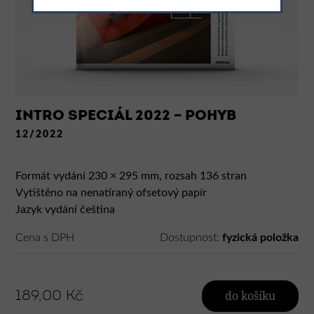
INTRO SPECIÁL 2022 – POHYB
12/2022
Formát vydání 230 × 295 mm, rozsah 136 stran
Vytištěno na nenatíraný ofsetový papír
Jazyk vydání čeština
Cena s DPH
Dostupnost:
fyzická položka
189,00 Kč
do košíku