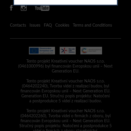
Contacts
Issues
FAQ
Cookies
Terms and Conditions
Tento projekt Kreativní voucher NAOS s.r.o.
(0461000996) byl financován Evropskou unií – Next
Generation EU.
Tento projekt Kreativní voucher NAOS s.r.o.
(0464202240), Tvorba videí z realizací budov, byl
financován Evropskou unií – Next Generation EU.
Generation EU. Stručný popis projektu: Natočení
a postprodukce 5 videí z realizací budov.
Tento projekt Kreativní voucher NAOS s.r.o.
(0464202260), Tvorba videí o firmách z oboru, byl
financován Evropskou unií – Next Generation EU.
Stručný popis projektu: Natočení a postprodukce 5