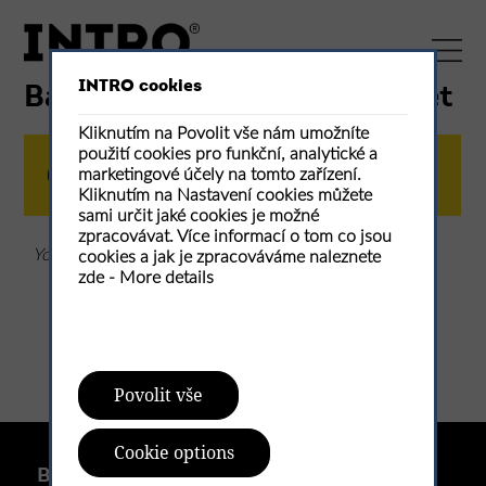
INTRO cookies
Basket / Items in your basket
Kliknutím na Povolit vše nám umožníte
použití cookies pro funkční, analytické a
1
Summary
2
Contact
marketingové účely na tomto zařízení.
Kliknutím na Nastavení cookies můžete
sami určit jaké cookies je možné
zpracovávat. Více informací o tom co jsou
You basket is empty
cookies a jak je zpracováváme naleznete
zde -
More details
Povolit vše
Cookie options
Because architecture matters.