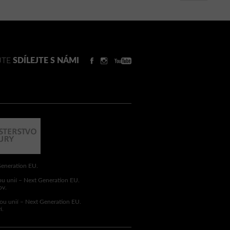
JTE
SDÍLEJTE S NÁMI
Generation EU.
ou unií – Next Generation EU.
ov.
ou unií – Next Generation EU.
í.