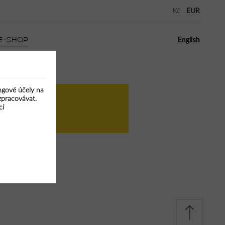
Kč
EUR
E-SHOP
English
ingové účely na
zpracovávat.
cí