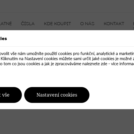
LATNÉ
ČÍSLA
KDE KOUPIT
O NÁS
KONTAKT
ies
te
ovolit vše nám umožníte použití cookies pro funkční, analytické a market
. Kliknutím na Nastavení cookies můžete sami určit jaké cookies je možné 
ontakt
 o tom co jsou cookies a jak je zpracováváme naleznete zde -
více informa
t vše
Nastavení cookies