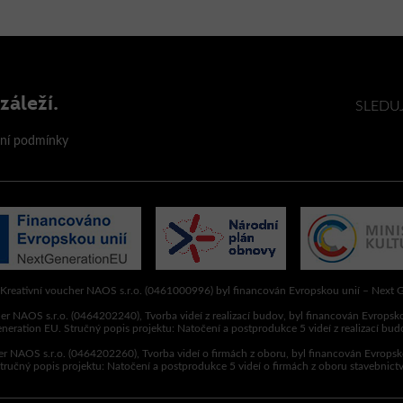
záleží.
SLEDU
ní podmínky
 Kreativní voucher NAOS s.r.o. (0461000996) byl financován Evropskou unií – Next 
er NAOS s.r.o. (0464202240), Tvorba videí z realizací budov, byl financován Evropsk
neration EU. Stručný popis projektu: Natočení a postprodukce 5 videí z realizací bud
er NAOS s.r.o. (0464202260), Tvorba videí o firmách z oboru, byl financován Evropsk
tručný popis projektu: Natočení a postprodukce 5 videí o firmách z oboru stavebnictv