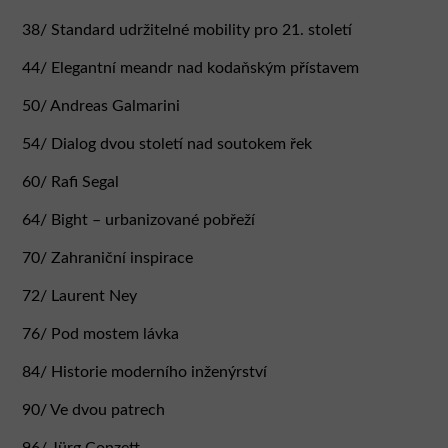
vznikl soubor rozhovorů s českými i světovými
38/ Standard udržitelné mobility pro 21. století
osobnostmi, které obor mostního stavitelství posouvají
44/ Elegantní meandr nad kodaňským přístavem
daleko za hranice běžného technického uvažování.
A možná právě to pro mě bylo během práce na tomto
50/ Andreas Galmarini
čísle největším překvapením: totiž že mosty ve
skutečnosti nevznikají tam, kde hranice jsou, ale tam, kde
54/ Dialog dvou století nad soutokem řek
jimi být přestávají. V ten okamžik se z řeky stává spojnice
60/ Rafi Segal
namísto překážky. V tu chvíli si architektura, ­
infrastruktura i město začnou klást nikoli otázku, co
64/ Bight – urbanizované pobřeží
odděluje jeden břeh od druhého, ale co se může stát, když
70/ Zahraniční inspirace
se oba konečně propojí. Rozhovor o mostě se tak vlastně
téměř vždycky stává rozhovorem o společnosti.
72/ Laurent Ney
76/ Pod mostem lávka
Tereza Šváchová
84/ Historie moderního inženýrství
90/ Ve dvou patrech
96/ Jürg Conzett