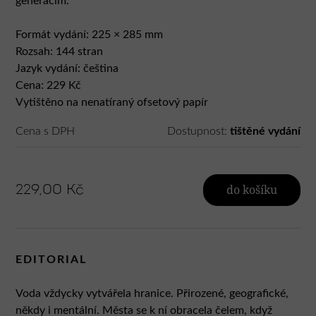
generacím.
Formát vydání: 225 × 285 mm
Rozsah: 144 stran
Jazyk vydání: čeština
Cena: 229 Kč
Vytištěno na nenatíraný ofsetový papír
Cena s DPH
Dostupnost:
tištěné vydání
229,00 Kč
do košíku
EDITORIAL
Voda vždycky vytvářela hranice. Přirozené, geografické,
někdy i mentální. Města se k ní obracela čelem, když