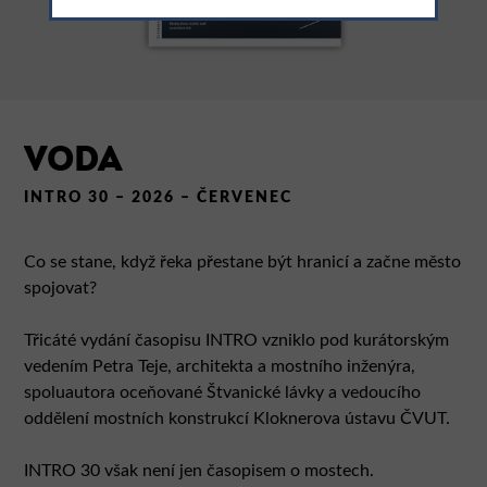
VODA
INTRO 30 – 2026 – ČERVENEC
Co se stane, když řeka přestane být hranicí a začne město
spojovat?
Třicáté vydání časopisu INTRO vzniklo pod kurátorským
vedením Petra Teje, architekta a mostního inženýra,
spoluautora oceňované Štvanické lávky a vedoucího
oddělení mostních konstrukcí Kloknerova ústavu ČVUT.
INTRO 30 však není jen časopisem o mostech.