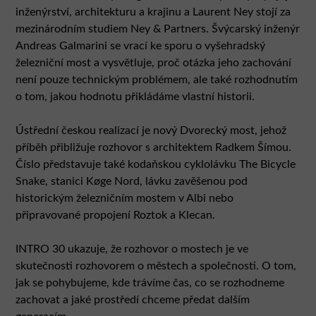
inženýrství, architekturu a krajinu a Laurent Ney stojí za
mezinárodním studiem Ney & Partners. Švýcarský inženýr
Andreas Galmarini se vrací ke sporu o vyšehradský
železniční most a vysvětluje, proč otázka jeho zachování
není pouze technickým problémem, ale také rozhodnutím
o tom, jakou hodnotu přikládáme vlastní historii.
Ústřední českou realizací je nový Dvorecký most, jehož
příběh přibližuje rozhovor s architektem Radkem Šímou.
Číslo představuje také kodaňskou cyklolávku The Bicycle
Snake, stanici Køge Nord, lávku zavěšenou pod
historickým železničním mostem v Albi nebo
připravované propojení Roztok a Klecan.
INTRO 30 ukazuje, že rozhovor o mostech je ve
skutečnosti rozhovorem o městech a společnosti. O tom,
jak se pohybujeme, kde trávíme čas, co se rozhodneme
zachovat a jaké prostředí chceme předat dalším