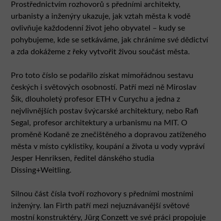
Prostřednictvím rozhovorů s předními architekty,
urbanisty a inženýry ukazuje, jak vztah města k vodě
ovlivňuje každodenní život jeho obyvatel – kudy se
pohybujeme, kde se setkáváme, jak chráníme své dědictví
a zda dokážeme z řeky vytvořit živou součást města.
Pro toto číslo se podařilo získat mimořádnou sestavu
českých i světových osobností. Patří mezi ně Miroslav
Šik, dlouholetý profesor ETH v Curychu a jedna z
nejvlivnějších postav švýcarské architektury, nebo Rafi
Segal, profesor architektury a urbanismu na MIT. O
proměně Kodaně ze znečištěného a dopravou zatíženého
města v místo cyklistiky, koupání a života u vody vypráví
Jesper Henriksen, ředitel dánského studia
Dissing+Weitling.
Silnou část čísla tvoří rozhovory s předními mostními
inženýry. Ian Firth patří mezi nejuznávanější světové
mostní konstruktéry, Jürg Conzett ve své práci propojuje