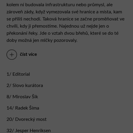
kolem ní budovala infrastrukturu nebo průmysl, ale
zároveň zády, když vymezovala své hranice a místa, kam
se příliš nechodí. Taková hranice se začne proměňovat ve
chvíli, kdy ji přemostíme. Najednou už nejde jen o
překonání řeky. Jde o vztah dvou břehů, které se do té
doby možná jen mlčky pozorovaly.
číst více
Most totiž není jen technická konstrukce. Dokáže
aktivovat celé území, přesměrovat pohyb lidí, otevřít
nové možnosti veřejného prostoru nebo naopak potvrdit
1/ Editorial
staré nerovnosti. Někdy se stává horizontální ikonou
města, jindy téměř neviditelnou infrastrukturou. A někdy
2/ Slovo kurátora
může být dokonce další obytnou vrstvou města — místem
8/ Miroslav Šik
setkávání, pobytu i každodennosti.
Nyní je vám asi už jasné, kdo je kurátorem tohoto čísla.
14/ Radek Šíma
Ačkoli jsem si původně myslela, že se bude prát o beton,
Petr Tej sáhl bez váhání po vodě. A téma si vyložil po
20/ Dvorecký most
svém: s důrazem na konstrukční odvahu, technologii i
32/ Jesper Henriksen
budoucnost mostů jako živé součásti města. Díky tomu