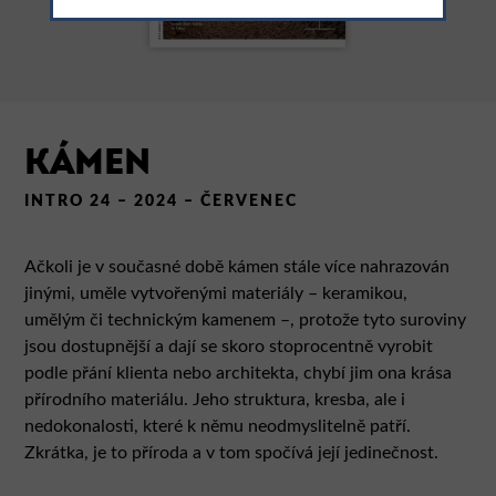
KÁMEN
INTRO 24 – 2024 – ČERVENEC
Ačkoli je v současné době kámen stále více nahrazován
jinými, uměle vytvořenými materiály – keramikou,
umělým či technickým kamenem –, protože tyto suroviny
jsou dostupnější a dají se skoro stoprocentně vyrobit
podle přání klienta nebo architekta, chybí jim ona krása
přírodního materiálu. Jeho struktura, kresba, ale i
nedokonalosti, které k němu neodmyslitelně patří.
Zkrátka, je to příroda a v tom spočívá její jedinečnost.