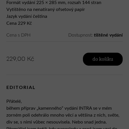
Formát vydání 225 × 285 mm, rozsah 144 stran
Vytištěno na nenatíraný ofsetový papír
Jazyk vydání čeština
Cena 229 Kč
Cena s DPH
Dostupnost:
tištěné vydání
229,00 Kč
do košíku
EDITORIAL
Přátelé,
během příprav „kamenného“ vydání INTRA se v mém
zorném poli odehrálo mnoho věcí a většina z nich, světe,
div se, s nimi vůbec nesouvisela. Nebo snad jedna.
Přemýšlel jsem totiž, kdy naposledy a proč jsem vzal do