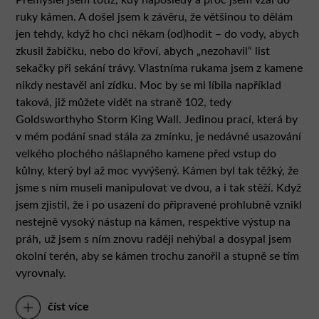
ruky kámen. A došel jsem k závěru, že většinou to dělám
jen tehdy, když ho chci někam (od)hodit – do vody, abych
zkusil žabičku, nebo do křoví, abych „nezohavil“ list
sekačky při sekání trávy. Vlastníma rukama jsem z kamene
nikdy nestavěl ani zídku. Moc by se mi líbila například
taková, již můžete vidět na straně 102, tedy
Goldsworthyho Storm King Wall. Jedinou prací, která by
v mém podání snad stála za zmínku, je nedávné usazování
velkého plochého nášlapného kamene před vstup do
kůlny, který byl až moc vyvýšený. Kámen byl tak těžký, že
jsme s ním museli manipulovat ve dvou, a i tak stěží. Když
jsem zjistil, že i po usazení do připravené prohlubně vznikl
nestejně vysoký nástup na kámen, respektive výstup na
práh, už jsem s ním znovu raději nehýbal a dosypal jsem
okolní terén, aby se kámen trochu zanořil a stupně se tím
vyrovnaly.
číst více
A ony události, které s kamenem nesouvisely? Stali jsme