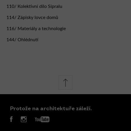
Martin Verner
110/ Kolektivní dílo Sipralu
114/ Zápisky lovce domů
116/ Materiály a technologie
144/ Ohlédnutí
Protože na architektuře záleží.