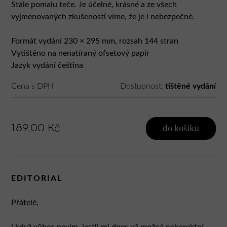
Stále pomalu teče. Je účelné, krásné a ze všech
vyjmenovaných zkušeností víme, že je i nebezpečné.
Formát vydání 230 × 295 mm, rozsah 144 stran
Vytištěno na nenatíraný ofsetový papír
Jazyk vydání čeština
Cena s DPH
Dostupnost:
tištěné vydání
189,00 Kč
do košíku
EDITORIAL
Přátelé,
i když vůbec nevím, jestli mi dnes už možná nekorektní