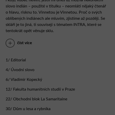
slovo indián – použité v titulku – neomlátí nějaký čtenář
o hlavu, risknu to. Vinnetou je Vinnetou. Proč o svých
oblíbených indiánech ale mluvím, zjistíme až později. Se
skláři je to jiná, ti souvisejí s tématem INTRA, které se
tentokrát opět věnuje sklu.
číst více
Na začátku léta jsme si udělali pracovní, dalo by se říct
teambuildingový výlet do Nového Boru a okolí. Prostě
jsme se vydali mrknout se na nyní už slavné sídlo firmy
1/ Editorial
Lasvit od ateliéru ov-a. A tamní kolegové nás také vzali do
sklárny v Lindavě.
4/ Úvodní slovo
6/ Vladimír Kopecký
Skláři jsou elitou mezi dělníky, stojí na pomezí mezi
řemeslníky a umělci. Sledovat je při práci je paráda. Měli
12/ Fakulta humanitních studií v Praze
jsme tu čest něco takového chvíli pozorovat. A právě v
lindavské sklárně jsme narazili na hlasitého Luigiho. Luigi
22/ Obchodní blok La Samaritaine
je pomocník. Postava jako strýček Pepin z Hrabalových
30/ Dům u lesa a rybníka
Postřižin. Ujali se ho místní skláři, když ho objevili na