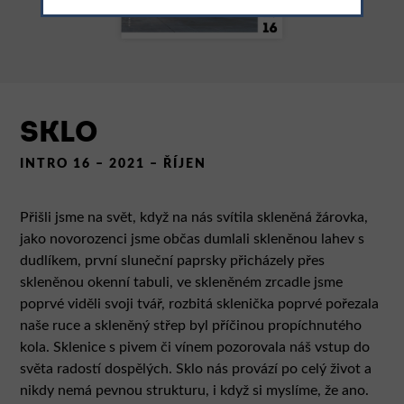
SKLO
INTRO 16 – 2021 – ŘÍJEN
Přišli jsme na svět, když na nás svítila skleněná žárovka,
jako novorozenci jsme občas dumlali skleněnou lahev s
dudlíkem, první sluneční paprsky přicházely přes
skleněnou okenní tabuli, ve skleněném zrcadle jsme
poprvé viděli svoji tvář, rozbitá sklenička poprvé pořezala
naše ruce a skleněný střep byl příčinou propíchnutého
kola. Sklenice s pivem či vínem pozorovala náš vstup do
světa radostí dospělých. Sklo nás provází po celý život a
nikdy nemá pevnou strukturu, i když si myslíme, že ano.