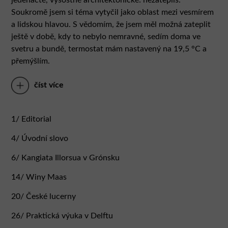
Soukromě jsem si téma vytyčil jako oblast mezi vesmírem
a lidskou hlavou. S vědomím, že jsem měl možná zateplit
ještě v době, kdy to nebylo nemravné, sedím doma ve
svetru a bundě, termostat mám nastavený na 19,5 °C a
přemýšlím.
číst více
Řekl bych, že nás debaty o energiích a všemožných
aspektech, které s nimi souvisejí, docela trápí. Kdykoli si v
televizi pustíme nějaký zpravodajský pořad nebo
1/ Editorial
otevřeme zprávy na webu, mluví nebo píše se tam o
cenách, spotřebě, emisích, oteplování. Respektive o
4/ Úvodní slovo
zdražování, nedostatku nebo smrtelném nebezpečí, které
6/ Kangiata Illorsua v Grónsku
nám všem hrozí. Pozitivních výstupů registruji málo.
Chvíli jsem se radoval, když jsem si všiml, o kolik méně
14/ Winy Maas
plynu a elektřiny jsme v České republice spotřebovali,
dokud jsem se nedočetl, že distributoři a dodavatelé
20/ České lucerny
energií nám za to musejí zvednout ceny, protože tím
26/ Praktická výuka v Delftu
ušetřením jsme jim zaplatili méně, než očekávali/chtěli.