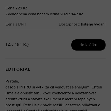
Cena 229 Kč
Zvýhodněná cena během ledna 2026: 149 Kč
Cena s DPH
Dostupnost:
tištěné vydání
149,00 Kč
do košíku
EDITORIAL
Přátelé,
časopis INTRO si vytkl za cíl věnovat se energiím. Chtěli
jsme ale opustit tabulkové koeficienty a nevztahovat
architekturu a stavitelské umění k měření tepelných
prostupů. Petr Hájek navíc rozšířil desatero přikázání o
jedenácté, výsostně architektonické: nezateplíš.