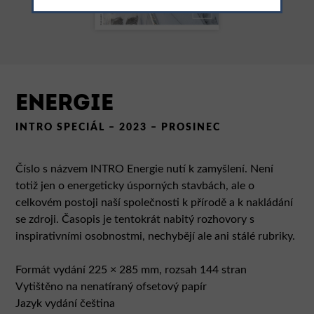
ENERGIE
INTRO SPECIÁL – 2023 – PROSINEC
Číslo s názvem INTRO Energie nutí k zamyšlení. Není
totiž jen o energeticky úsporných stavbách, ale o
celkovém postoji naší společnosti k přírodě a k nakládání
se zdroji. Časopis je tentokrát nabitý rozhovory s
inspirativními osobnostmi, nechybějí ale ani stálé rubriky.
Formát vydání 225 × 285 mm, rozsah 144 stran
Vytištěno na nenatíraný ofsetový papír
Jazyk vydání čeština