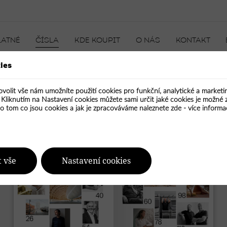
LATNÉ
ČÍSLA
KDE KOUPIT
O NÁS
KONTAKT
ies
ovolit vše nám umožníte použití cookies pro funkční, analytické a market
. Kliknutím na Nastavení cookies můžete sami určit jaké cookies je možné 
Publikovaná čísla
 o tom co jsou cookies a jak je zpracováváme naleznete zde -
více informa
t vše
Nastavení cookies