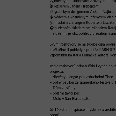
výjimečnými osobnostmi z různých oborů
🎬 režisérem Janem Hřebejkem
🎨 grafickým designérem Alešem Najbrte
🧠 vědcem a kosmickým inženýrem Vladi
🩺 hrudním chirurgem Robertem Lischke
🎧 hudebním skladatelem Michalem Rata
…a dalšími, jejichž pohledy přesahují hrani
Svými rozhovory se na tvorbě čísla podílel
kteří přinesli pohledy z prostředí ARN ST
vzpomínku na Karla Hubáčka, autora ikon
Vedle rozhovorů přináší číslo i výběr inov
projektů:
– dřevěný Hangár pro vzducholoď Theo
– Solný pavilon ze španělského festivalu 
– Dům ze slámy
– Solární tavicí pec
– Molo v San Blas a další.
📖 160 stran inspirace, myšlenek a archite
oborů.