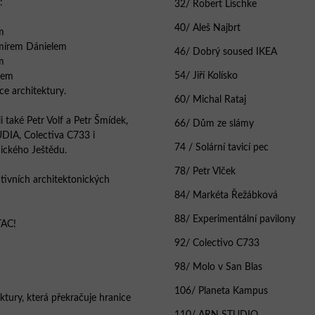
:
32/ Robert Lischke
40/ Aleš Najbrt
m
mírem Dánielem
46/ Dobrý soused IKEA
m
54/ Jiří Kolísko
jem
ce architektury.
60/ Michal Rataj
i také Petr Volf a Petr Šmídek,
66/ Dům ze slámy
UDIA, Colectiva C733 i
74 / Solární tavicí pec
ického Ještědu.
78/ Petr Vlček
ativních architektonických
84/ Markéta Řežábková
88/ Experimentální pavilony
TAC!
92/ Colectivo C733
98/ Molo v San Blas
106/ Planeta Kampus
ktury, která překračuje hranice