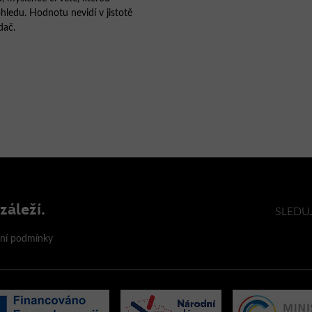
hledu. Hodnotu nevidí v jistotě
dač.
ísla Inovace se naprosto
hitekt, ale i systematický
u, myšlence či větě, kterou
hledu. Hodnotu nevidí v jistotě
dač.
ku jasno: za čtrnáct dní udělat
aštěstí) vybrat živé, tedy z
la stát umělá inteligence, čímž
tahům. Jenže dlouho se nic
di. Na odevzdané texty jsem
záleží.
SLEDU
ci daly do pohybu, bude
ené, „živé“, která přišla na to, že
ní podmínky
 nichž je zvyklý pracovat. Tedy –
ku inovativního čísla nechyběla,
avě rozhovorů se stal vydavatel
 přispěl k tomu, že se z