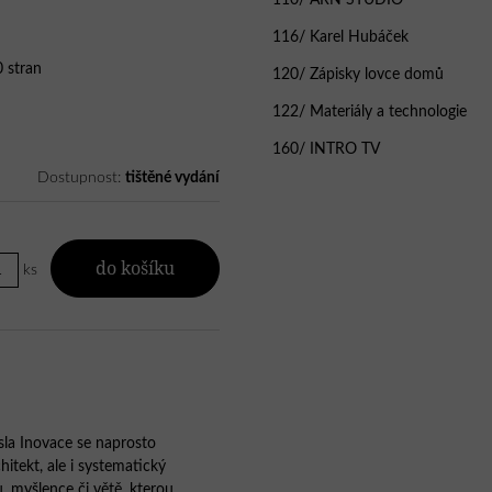
110/ ARN STUDIO
116/ Karel Hubáček
 stran
120/ Zápisky lovce domů
122/ Materiály a technologie
160/ INTRO TV
Dostupnost:
tištěné vydání
do košíku
ks
ísla Inovace se naprosto
hitekt, ale i systematický
u, myšlence či větě, kterou