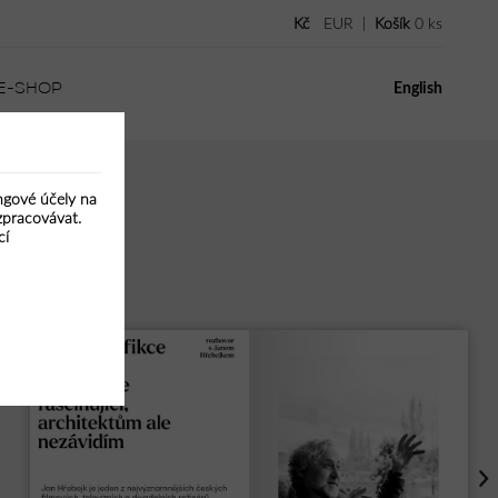
Kč
EUR
|
Košík
0
ks
E-SHOP
English
ingové účely na
zpracovávat.
cí