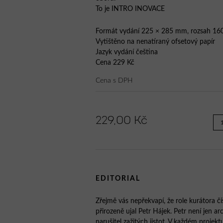
To je INTRO INOVACE
Formát vydání 225 × 285 mm, rozsah 160
Vytištěno na nenatíraný ofsetový papír
Jazyk vydání čeština
Cena 229 Kč
Cena s DPH
229,00 Kč
EDITORIAL
Zřejmě vás nepřekvapí, že role kurátora č
přirozeně ujal Petr Hájek. Petr není jen arc
narušitel zažitých jistot. V každém projekt