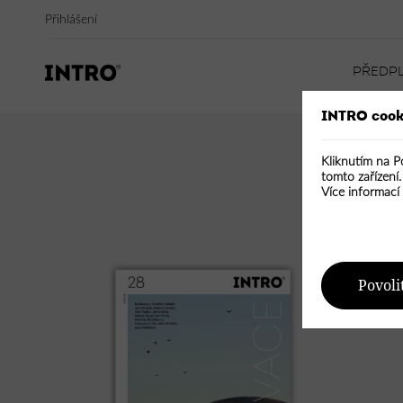
Přihlášení
PŘEDP
INTRO cook
Kliknutím na P
tomto zařízení
Více informací
Povoli